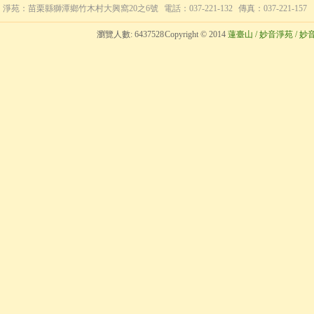
淨苑：苗栗縣獅潭鄉竹木村大興窩20之6號
電話：037-221-132
傳真：037-221-157
瀏覽人數:
6437528
Copyright © 2014
蓮臺山 / 妙音淨苑 / 