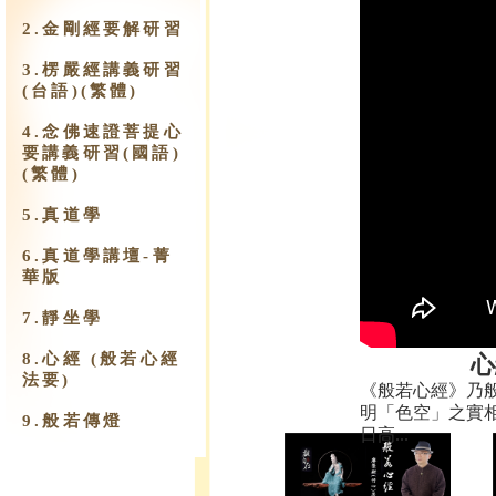
2.金剛經要解研習
3.楞嚴經講義研習
(台語)(繁體)
4.念佛速證菩提心
要講義研習(國語)
(繁體)
5.真道學
6.真道學講壇-菁
華版
7.靜坐學
8.心經 (般若心經
​
法要)
​《般若心經》乃
明「色空」之實
9.​般若傳燈
日高...