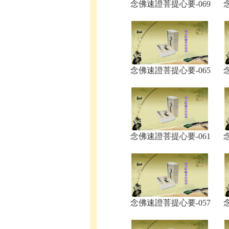
念佛速證菩提心要-069
念佛速證菩提心要-065
念佛速證菩提心要-061
念佛速證菩提心要-057