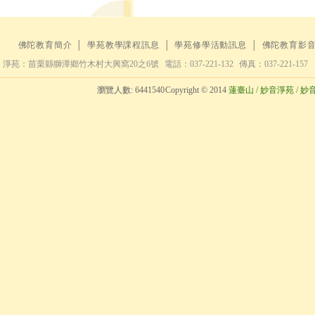
佛陀教育簡介
│
學苑教學課程訊息
│
學苑修學活動訊息
│
佛陀教育影
淨苑：苗栗縣獅潭鄉竹木村大興窩20之6號
電話：037-221-132
傳真：037-221-157
瀏覽人數:
6441540
Copyright © 2014
蓮臺山 / 妙音淨苑 / 