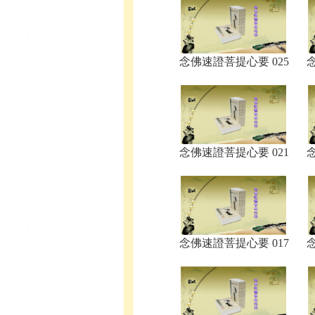
念佛速證菩提心要 025
念佛速證菩提心要 021
念佛速證菩提心要 017