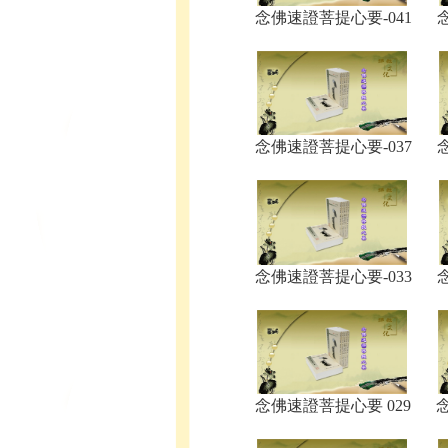
念佛速證菩提心要-041
念佛速證菩提心要-037
念佛速證菩提心要-033
念佛速證菩提心要 029