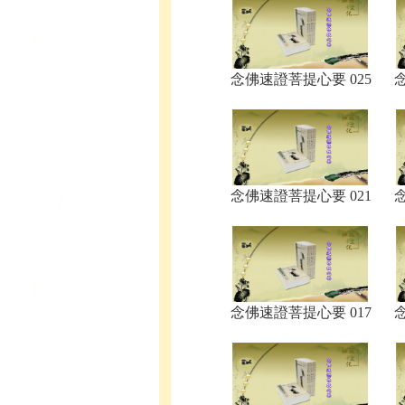
念佛速證菩提心要 025
念佛速證菩提心要 021
念佛速證菩提心要 017