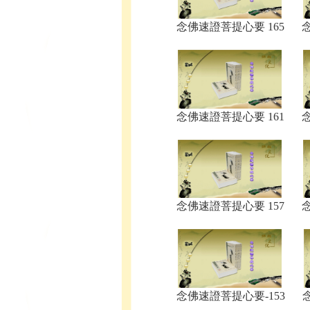
念佛速證菩提心要 165
念佛速證菩提心要 161
念佛速證菩提心要 157
念佛速證菩提心要-153