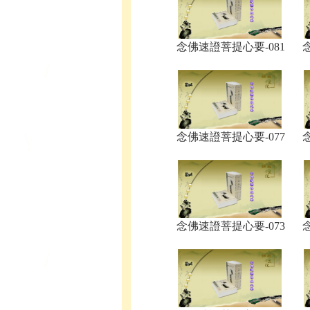
念佛速證菩提心要-081
念佛速證菩提心要-077
念佛速證菩提心要-073