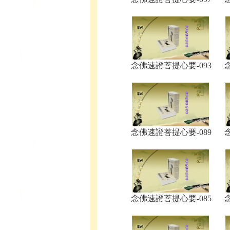
念佛速證菩提心要-093
念佛速證菩提心要-089
念佛速證菩提心要-085