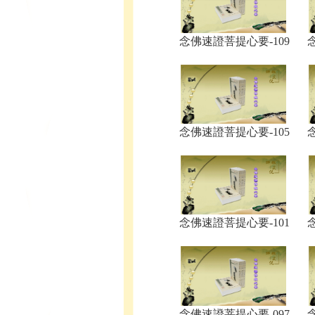
念佛速證菩提心要-109
念佛速證菩提心要-105
念佛速證菩提心要-101
念佛速證菩提心要-097