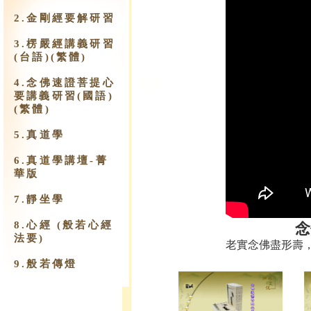
2.金剛經要解研習
3.楞嚴經講義研習
(台語)(繁體)
4.念佛速證菩提心
要講義研習(國語)
(繁體)
5.真道學
6.真道學講壇-菁
華版
7.靜坐學
8.心經 (般若心經
念
法要)
老實念佛盡形壽
9.​般若傳燈