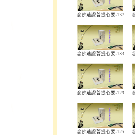
念佛速證菩提心要-137
念佛速證菩提心要-133
念佛速證菩提心要-129
念佛速證菩提心要-125