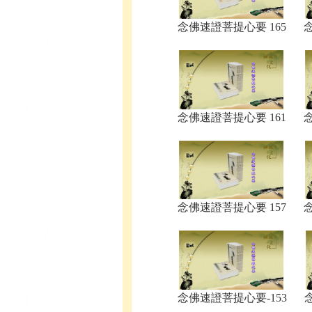
念佛速證菩提心要 165
念佛速證菩提心要 161
念佛速證菩提心要 157
念佛速證菩提心要-153