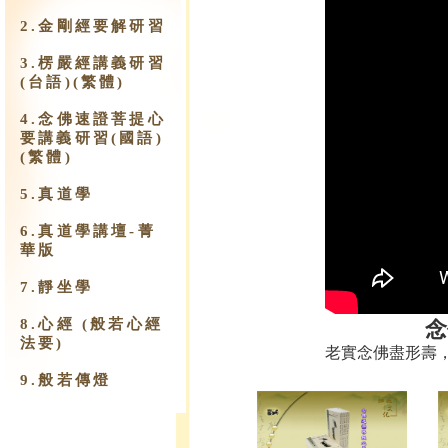
2.金剛經要解研習
3.楞嚴經講義研習
(台語)(繁體)
4.念佛速證菩提心
要講義研習(國語)
(繁體)
5.真道學
6.真道學講壇-菁
華版
7.靜坐學
8.心經 (般若心經
念
法要)
老實念佛盡形壽
9.​般若傳燈