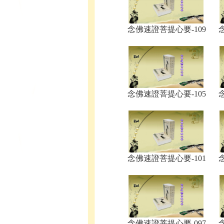
念佛速證菩提心要-109
念佛速證菩提心要-105
念佛速證菩提心要-101
念佛速證菩提心要-097