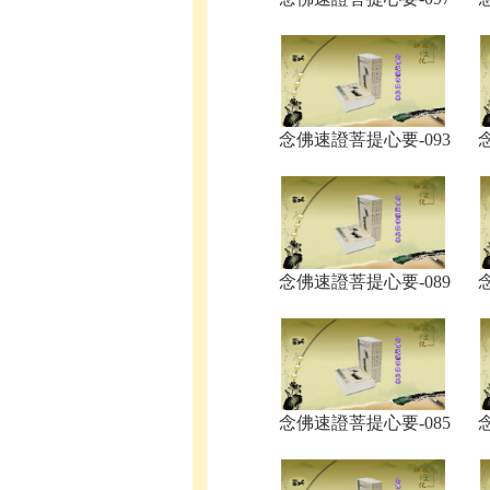
念佛速證菩提心要-093
念佛速證菩提心要-089
念佛速證菩提心要-085