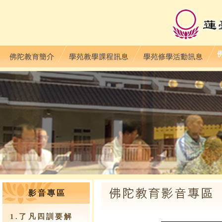
影音專區
1.了凡四訓要解