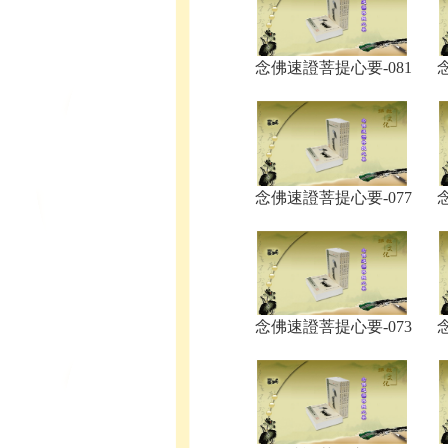
念佛速證菩提心要-081
念佛速證菩提心要-077
念佛速證菩提心要-073