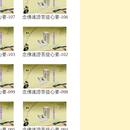
-107
念佛速證菩提心要-106
-103
念佛速證菩提心要-102
-099
念佛速證菩提心要-098
-095
念佛速證菩提心要-094