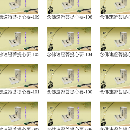
佛速證菩提心要-109
念佛速證菩提心要-108
念佛速證菩提心要
佛速證菩提心要-105
念佛速證菩提心要-104
念佛速證菩提心要
佛速證菩提心要-101
念佛速證菩提心要-100
念佛速證菩提心要
佛速證菩提心要-097
念佛速證菩提心要-096
念佛速證菩提心要