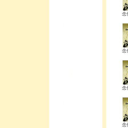
念
念
念
念