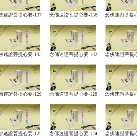
佛速證菩提心要-137
念佛速證菩提心要-136
念佛速證菩提心要
佛速證菩提心要-133
念佛速證菩提心要-132
念佛速證菩提心要
佛速證菩提心要-129
念佛速證菩提心要-128
念佛速證菩提心要
佛速證菩提心要-125
念佛速證菩提心要-124
念佛速證菩提心要