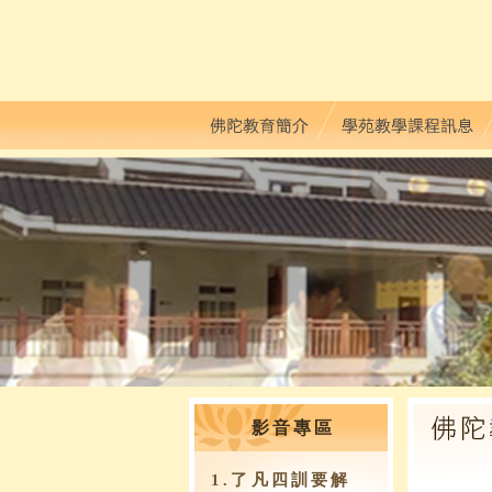
影音專區
1.了凡四訓要解