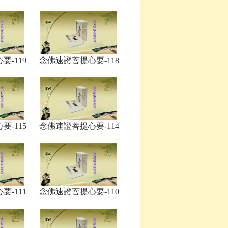
-119
念佛速證菩提心要-118
-115
念佛速證菩提心要-114
-111
念佛速證菩提心要-110