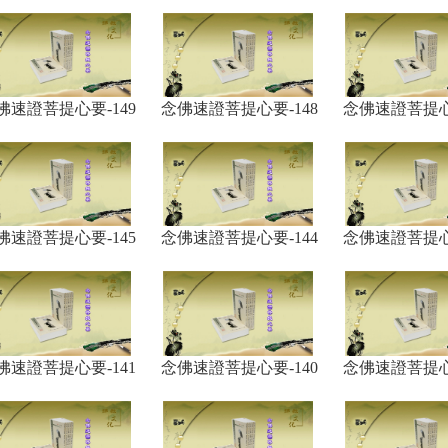
佛速證菩提心要-149
念佛速證菩提心要-148
念佛速證菩提心要
佛速證菩提心要-145
念佛速證菩提心要-144
念佛速證菩提心要
佛速證菩提心要-141
念佛速證菩提心要-140
念佛速證菩提心要