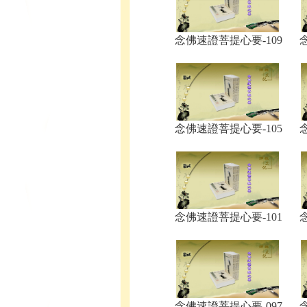
念佛速證菩提心要-109
念佛速證菩提心要-105
念佛速證菩提心要-101
念佛速證菩提心要-097