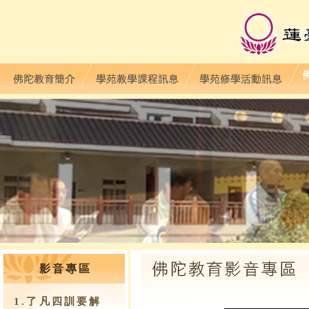
影音專區
1.了凡四訓要解