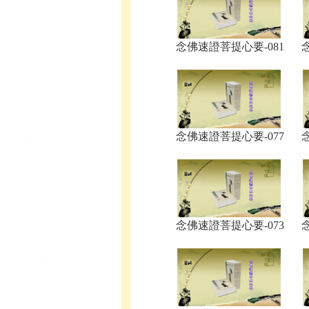
念佛速證菩提心要-081
念佛速證菩提心要-077
念佛速證菩提心要-073