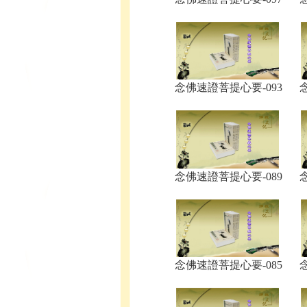
念佛速證菩提心要-093
念佛速證菩提心要-089
念佛速證菩提心要-085