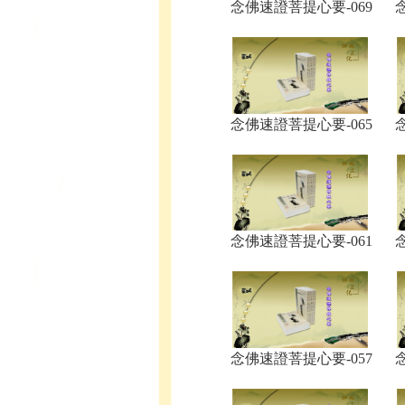
念佛速證菩提心要-069
念佛速證菩提心要-065
念佛速證菩提心要-061
念佛速證菩提心要-057