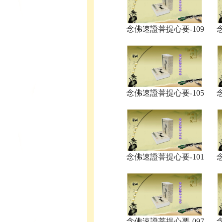
念佛速證菩提心要-109
念佛速證菩提心要-105
念佛速證菩提心要-101
念佛速證菩提心要-097