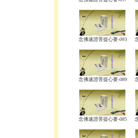
念佛速證菩提心要-093
念佛速證菩提心要-089
念佛速證菩提心要-085