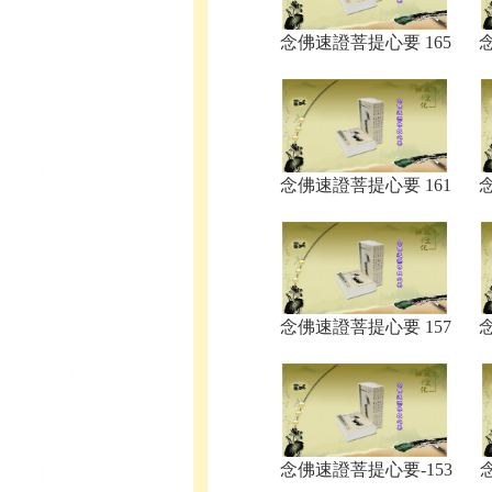
念佛速證菩提心要 165
念佛速證菩提心要 161
念佛速證菩提心要 157
念佛速證菩提心要-153