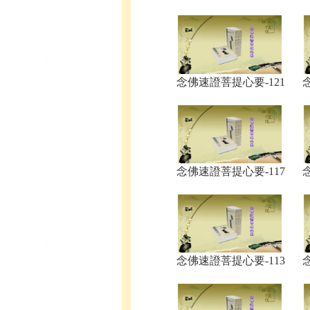
念佛速證菩提心要-121
念佛速證菩提心要-117
念佛速證菩提心要-113