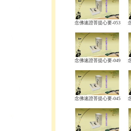
念佛速證菩提心要-053
念佛速證菩提心要-049
念佛速證菩提心要-045