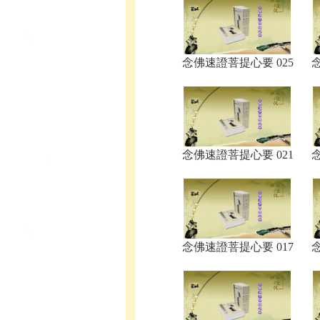
念佛速證菩提心要 025
念佛速證菩提心要 021
念佛速證菩提心要 017