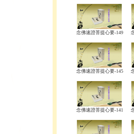
念佛速證菩提心要-149
念佛速證菩提心要-145
念佛速證菩提心要-141