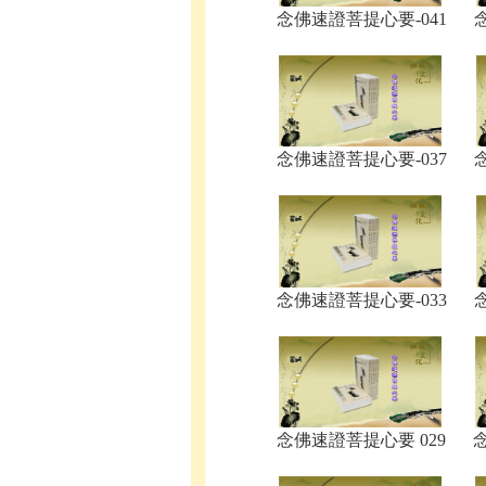
念佛速證菩提心要-041
念佛速證菩提心要-037
念佛速證菩提心要-033
念佛速證菩提心要 029