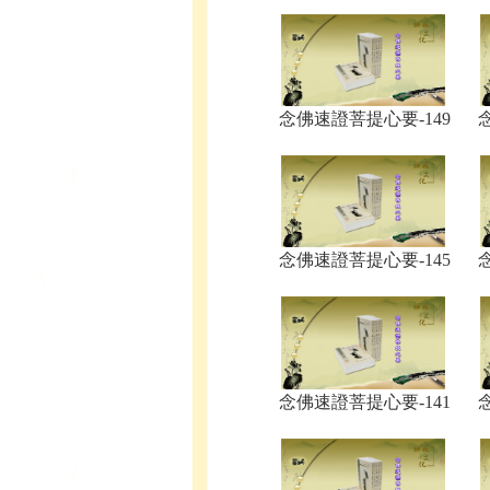
念佛速證菩提心要-149
念佛速證菩提心要-145
念佛速證菩提心要-141