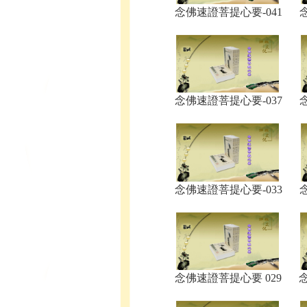
念佛速證菩提心要-041
念佛速證菩提心要-037
念佛速證菩提心要-033
念佛速證菩提心要 029